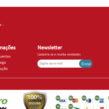
a -
rmações
Newsletter
Cadastre-se e receba novidades
quentes
rega
Enviar
lução