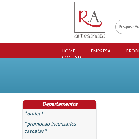
HOME
EMPRESA
PROD
CONTATO
Departamentos
*outlet*
*promocao incensarios
cascatas*