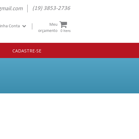
(19) 3853-2736
gmail.com
Meu
inha Conta
orçamento
0 Itens
CADASTRE-SE