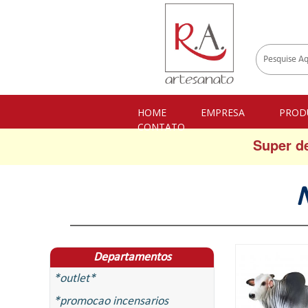
HOME
EMPRESA
PROD
CONTATO
Super d
Departamentos
*outlet*
*promocao incensarios