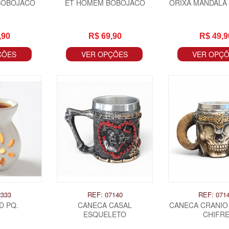
BOBOJACO
ET HOMEM BOBOJACO
ORIXA MANDALA
,90
R$ 69,90
R$ 49,9
ÇÕES
VER OPÇÕES
VER OPÇ
2333
REF: 07140
REF: 071
D PQ.
CANECA CASAL
CANECA CRANIO 
ESQUELETO
CHIFR