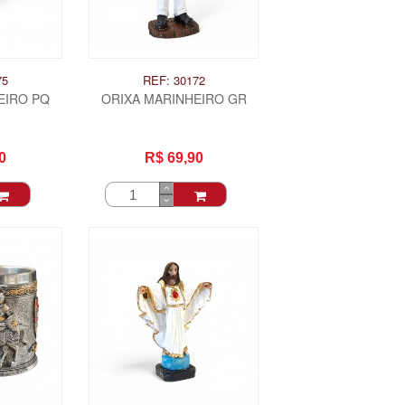
75
REF: 30172
EIRO PQ
ORIXA MARINHEIRO GR
0
R$ 69,90