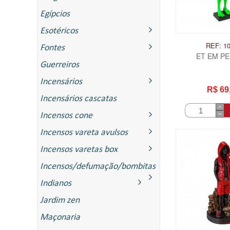
Egípcios
Esotéricos
REF: 1
Fontes
ET EM P
Guerreiros
Incensários
R$ 69
Incensários cascatas
Incensos cone
Incensos vareta avulsos
Incensos varetas box
Incensos/defumação/bombitas
ITAS
Indianos
Jardim zen
Maçonaria