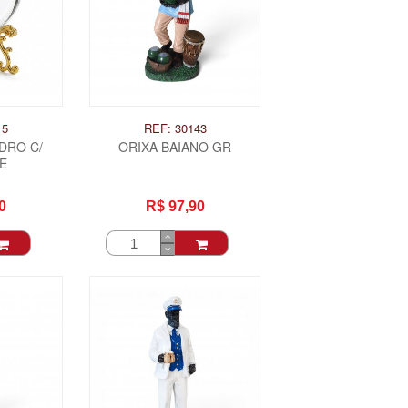
15
REF: 30143
DRO C/
ORIXA BAIANO GR
E
0
R$ 97,90