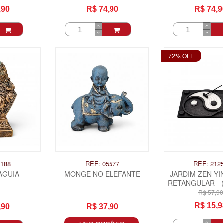
,90
R$ 74,90
R$ 74,9
72% OFF
3188
REF: 05577
REF: 212
AGUIA
MONGE NO ELEFANTE
JARDIM ZEN YI
RETANGULAR - 
UNIDADE
R$ 57,90
R$ 15,9
,90
R$ 37,90