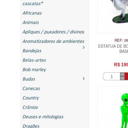
cascatas*
Africanas
Animais
Apliques / puxadores / divinos
REF: 0
Aromatizadores de ambientes
ESTATUA DE BO
Bandejas
BAS
Belas-artes
R$ 19
Bob marley
Budas
Canecas
Country
Crânios
Deuses e mitologias
Dragões