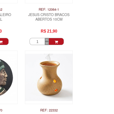
42
REF: 12064-1
ALEIRO
JESUS CRISTO BRACOS
AL
ABERTOS 10CM
0
R$ 21,90
70
REF: 22332