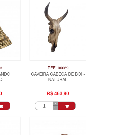
01
REF: 06069
ANDO
CAVEIRA CABECA DE BOI -
O
NATURAL
0
R$ 463,90