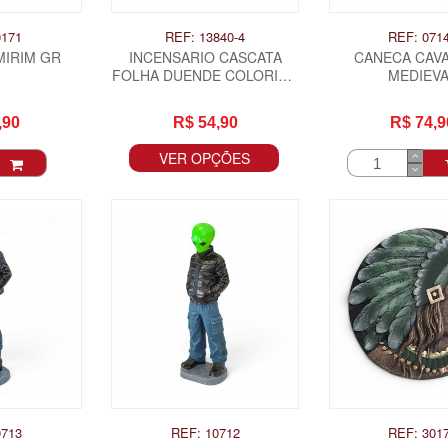
0171
REF: 13840-4
REF: 071
MIRIM GR
INCENSARIO CASCATA
CANECA CAV
FOLHA DUENDE COLORIDO
MEDIEV
- REZANDO
,90
R$ 54,90
R$ 74,9
VER OPÇÕES
0713
REF: 10712
REF: 301