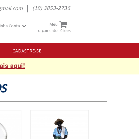
(19) 3853-2736
gmail.com
Meu
inha Conta
orçamento
0 Itens
CADASTRE-SE
ais aqui!
S