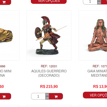
VER OPÇÕES
3666
REF: 12031
REF: 107
O MINI
AQUILES GUERREIRO
GAIA MINIA
ENA
(DECORADO)
MEDITAN
60
R$ 215,90
R$ 13,9
VER OPÇ