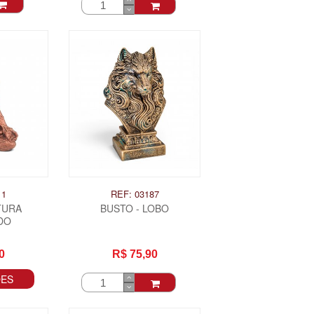
11
REF: 03187
TURA
BUSTO - LOBO
DO
0
R$ 75,90
ÕES