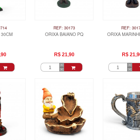
0714
REF: 30173
REF: 301
E 30CM
ORIXA BAIANO PQ
ORIXA MARINH
,90
R$ 21,90
R$ 21,9