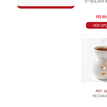
ET MULHER 
R$ 69
VER OP
REF: 2
RECHAU