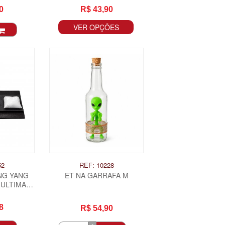
0
R$ 43,90
VER OPÇÕES
52
REF: 10228
NG YANG
ET NA GARRAFA M
(ULTIMAS
S)
8
R$ 54,90