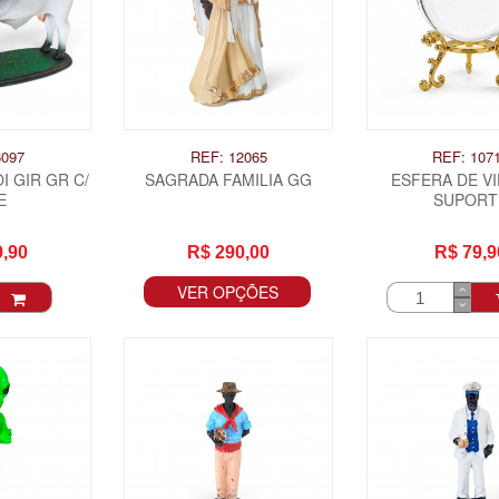
6097
REF: 12065
REF: 107
I GIR GR C/
SAGRADA FAMILIA GG
ESFERA DE VI
E
SUPORT
9,90
R$ 290,00
R$ 79,9
VER OPÇÕES