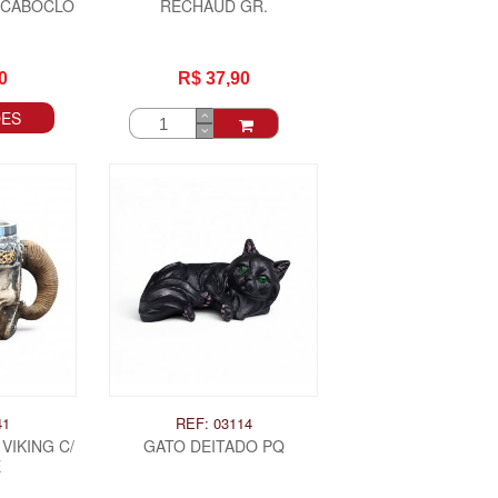
 CABOCLO
RECHAUD GR.
0
R$ 37,90
ÕES
41
REF: 03114
VIKING C/
GATO DEITADO PQ
E