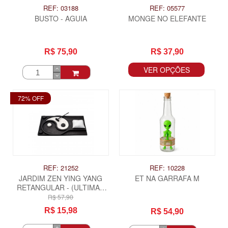
REF: 03188
REF: 05577
BUSTO - AGUIA
MONGE NO ELEFANTE
R$ 75,90
R$ 37,90
VER OPÇÕES
72% OFF
REF: 21252
REF: 10228
JARDIM ZEN YING YANG
ET NA GARRAFA M
RETANGULAR - (ULTIMAS
UNIDADES)
R$ 57,90
R$ 15,98
R$ 54,90