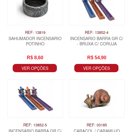
REF: 13819
REF: 13852-4
SAHUMADOR INCENSARIO
INCENSARIO BARRA GR C/
POTINHO
- BRUXA C/ CORUJA
R$ 8,60
R$ 54,90
VER OPÇÕES
VER OPÇÕES
REF: 13852-5
REF: 03185
INCENSARIO BARRA GR C/
CARACOL / CARAMUJO