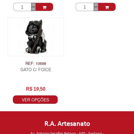
REF: 10698
GATO C/ FOICE
R$ 19,50
VER OPÇÕES
R.A. Artesanato
Av. Antonio Serafim Petean - 640 - Santana -